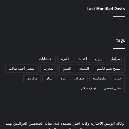
Last Modified Posts
Tags
إسرائيل
إيران
احداث
الاليزيه
الانتخابات
الشيخ نعيم قاسم
الشيعة
الصين
المغرب
المفتي أحمد طالب
حرب
دبلوماسية
طهران
غزة
لبنان
ماكرون
نضال عيسى
نواف سلام
وكالة الوسق الاخبارية وكالة اخبار معتمدة لدى نقابة الصحفيين العراقيين تهتم