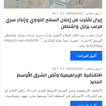
راهي الحاتم
06/08/2026
0
63
إيران تقترب من إعلان السلاح النووي وإنذار سري
مرعب يزلزل واشنطن
إيران تقترب من إعلان السلاح النووي وإنذار سري مرعب يزلزل واشنطن
الوسق الاخبارية اشترك معنا بقناة التلكرام 👇 https://t.me/+EbEz09-
QJUJlYjky حالة…
أكمل القراءة »
راهي الحاتم
05/25/2026
0
55
الاتفاقية الإبراهيمية وثمن الشرق الأوسط
الجديد
الاتفاقية الإبراهيمية وثمن الشرق الأوسط الجديد كتب✍️ :راهي الحاتم لم
تعد التحركات الأمريكية في المنطقة تُقرأ بوصفها مجرد جهود دبلوماسية…
أكمل القراءة »