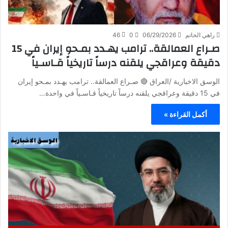
راهي الحاتم
06/29/2026
0
46
صـراع العمالقة.. ترامب يهـدد بمـحو إيران في 15
دقيقة وعراقجي يلقنه درساً تاريخياً قـاسـياً
الوسق الاخبارية /العراق 🔴 صـراع العمالقة.. ترامب يهـدد بمـحو إيران
في 15 دقيقة وعراقجي يلقنه درساً تاريخياً قـاسـياً في واحدة…
أكمل القراءة »