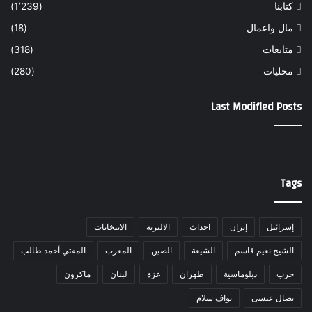
كتابنا
(1٬239)
مال واعمال
(18)
متابعات
(318)
محليات
(280)
Last Modified Posts
Tags
إسرائيل
إيران
احداث
الاليزيه
الانتخابات
الشيخ نعيم قاسم
الشيعة
الصين
المغرب
المفتي أحمد طالب
حرب
دبلوماسية
طهران
غزة
لبنان
ماكرون
نضال عيسى
نواف سلام