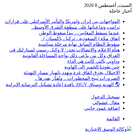
السبت, أغسطس 8 2026
أخبار عاجلة
المواجهات بين إيران وامريكا والتأثير الأسرائيلي على قرارات
ترامب وتداعياتها على منطقة الشرق الأوسط..
عندما تسقط المعايير… يبدأ سقوط الوطن
إتفاق مكة ( السعودية ، تركيا ، باكستان ) .
سقوط النظام السابق نهاية مرحلة سياسية
هيأة الإعلام والاتصالات تحذر: لا وكيل رسمي لستارلنك في
العراق وكل من يدّعي ذلك يواجه المساءلة القانونية
وداوِني بالتي كانت هي الداء
حين تقودنا الحمير إلى الهاوية
الاحتلال يخرق اتفاق غزة ويهدد بانهيار مسار التهدئة
الضرورات تبيح المحظورات .. وتُقدَّر بقدرها ..
🌎 الهدنة وسباق HGV: نافذة إعادة تشكيل الترسانة الإيرانية
تسجيل الدخول
مقال عشوائي
إضافة عمود جانبي
القائمة