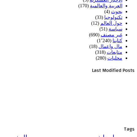
العربية والعالمية
(170)
بحوث
(4)
تكنولوجيا
(33)
حول العالم
(12)
سياسة
(51)
غير مصنف
(690)
كتابنا
(1٬240)
مال واعمال
(18)
متابعات
(318)
محليات
(280)
Last Modified Posts
Tags