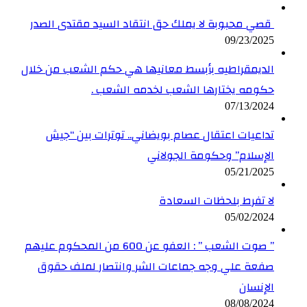
قصي محبوبة لا يملك حق انتقاد السيد مقتدى الصدر
09/23/2025
الديمقراطيه بأبسط معانيها هي حكم الشعب من خلال
حكومه يختارها الشعب لخدمه الشعب .
07/13/2024
تداعيات اعتقال عصام بويضاني.. توترات بين “جيش
الإسلام” وحكومة الجولاني
05/21/2025
لا تفرط بلحظات السعادة
05/02/2024
” صوت الشعب ” : العفو عن 600 من المحكوم عليهم
صفعة علي وجه جماعات الشر وانتصار لملف حقوق
الإنسان
08/08/2024