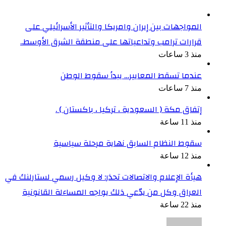
المواجهات بين إيران وامريكا والتأثير الأسرائيلي على
قرارات ترامب وتداعياتها على منطقة الشرق الأوسط..
منذ 3 ساعات
عندما تسقط المعايير… يبدأ سقوط الوطن
منذ 7 ساعات
إتفاق مكة ( السعودية ، تركيا ، باكستان ) .
منذ 11 ساعة
سقوط النظام السابق نهاية مرحلة سياسية
منذ 12 ساعة
هيأة الإعلام والاتصالات تحذر: لا وكيل رسمي لستارلنك في
العراق وكل من يدّعي ذلك يواجه المساءلة القانونية
منذ 22 ساعة