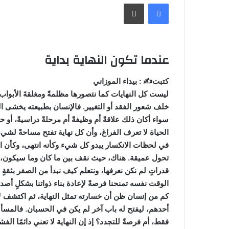
فيسبوك
طباعة
س
ل
ب
ر
عندما تكون النهاية بداية
ي
د
كتبت✍️ : بيداء الموزاني
ا
ليست كل النهايات كما نتصورها مظلمةً ومغلقةَ الأبواب، ب
إ
خلف شعور الفقد أو التغيير. فالإنسان بطبيعته يخشى الن
ل
سواء أكان ذلك علاقةً أم وظيفةً أم مرحلةً دراسيةً، أو 
ك
الحياة لا تعرف الفراغ، وأن كل نهاية تفتح مساحةً لشيء
ت
في لحظات الانكسار يبدو كل شيء وكأنه انتهى، وكأن ال
ر
تحول عميقة. هناك، حيث نقف بين ما كان وما سيكون، تب
و
قدراتٍ لم نكن نعرفها، ونتعلم كيف نبدأ من الصفر بثقةٍ 
ن
ي
الوقت نفسه تمنحنا فرصةً لإعادة بناء ذواتنا بشكلٍ أصد
ا
كم من إنسان ظن أن خسارته تمثل النهاية، ثم اكتشف لاح
أحدهم، ليفتح له باب آخر لم يكن في الحسبان. فالمسألة 
فقط، أم فرصةً للتجدد؟ إذ إن النهاية لا تعني دائمًا ال