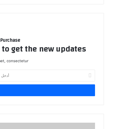
 Purchase
t to get the new updates!
et, consectetur.
أ
د
خ
ل
ب
ر
ي
د
ك
أ
ا