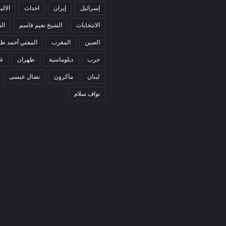
إسرائيل
إيران
احداث
الالي
الانتخابات
الشيخ نعيم قاسم
ال
الصين
المغرب
المفتي أحمد ط
حرب
دبلوماسية
طهران
غ
لبنان
ماكرون
نضال عيسى
نواف سلام