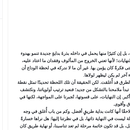
ل إن كثيرًا منها يحمل في داخله بذرةَ بدايةٍ جديدة تنمو بهدوء
هايات؛ لأنها تعني الخروج من المألوف وفقدان ما اعتاد عليه،
حتى فكرةً كان يؤمن بها. غير أن ما لا ندركه في لحظة الوداع أن
 آخر لم يكن ليظهر لولاها.
طرق قد أُغلقت. لكن الحقيقة أن تلك اللحظة تحديدًا تمثل نقطة
دأ ملامحنا بالتشكل من جديد؛ فنعيد ترتيب أولوياتنا، ونكتشف
أكبر. إن النهايات، على قسوتها، تُجبرنا على المواجهة، لكنها في
ق وأقوى.
قًا أنها كانت بداية طريقٍ أفضل. وكم من باب أُغلق في وجه
ليست في النهاية ذاتها، بل في نظرتنا إليها: هل نراها خسارةً
فشل، بل قد تكون خاتمة مرحلة لم تعد تناسبنا، أو نهاية طريق كان