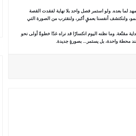
تمهد لما بعده. ولو استمر فصل واحد بلا نهاية لفقدت القصة
نمو، ولنكتشف أنفسنا بعمقٍ أكبر، ولنقترب من الصورة التي
ية مقنّعة. وما نظنه اليوم انكسارًا قد نراه غدًا خطوةً أولى نحو
 عند محطة واحدة، بل يستمر… بصورةٍ جديدة.