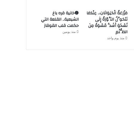
مَزْرَعَةُ الْحَيَوَانَاتِ.. عِنْدَمَا
🟡خانية قره باغ
تَتَحَوَّلُ الثَّوْرَةُ إِلَى
الشيعية.. القلعة التي
نُسْخَةٍ أَشَدَّ قَسْوَةً مِنَ
حكمت قلب القوقاز
الظُّلْمِ
منذ يومين
منذ يوم واحد