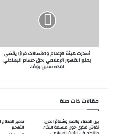
ص
ل
د
إ
ر
ل
ت
ك
ه
ت
ي
ر
ئ
و
ة
ن
أصدرت هيئة الإعلام والاتصالات قرارًا يقضي
ا
ي
بمنع الظهور الإعلامي بحق حسام البهادلي
ل
لمدة ستين يومًا،
إ
ع
ل
ا
م
و
مقالات ذات صلة
ا
ل
ا
بين القضاء والقدر وشعائر الحزن:
تدمير القطاع
ت
نقاش فكري حول فلسفة البكاء
التهجير
ص
واللطم في التراث الإسلامي