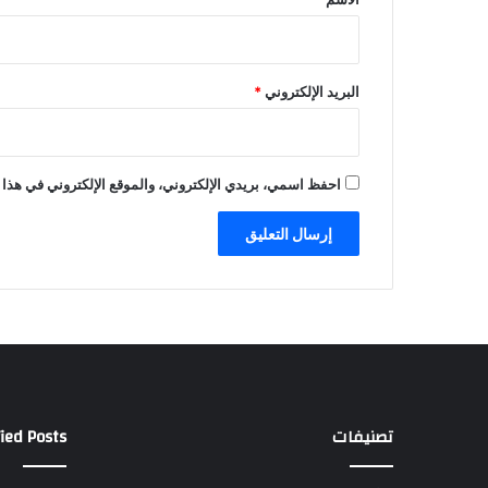
ر
ا
ل
إ
البريد الإلكتروني
*
ع
ل
ا
م
احفظ اسمي، بريدي الإلكتروني، والموقع الإلكتروني في هذا 
ي
ب
ح
ق
ح
س
ا
م
ا
ل
ب
تصنيفات
ied Posts
ه
ا