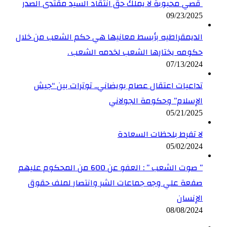
قصي محبوبة لا يملك حق انتقاد السيد مقتدى الصدر
09/23/2025
الديمقراطيه بأبسط معانيها هي حكم الشعب من خلال
حكومه يختارها الشعب لخدمه الشعب .
07/13/2024
تداعيات اعتقال عصام بويضاني.. توترات بين “جيش
الإسلام” وحكومة الجولاني
05/21/2025
لا تفرط بلحظات السعادة
05/02/2024
” صوت الشعب ” : العفو عن 600 من المحكوم عليهم
صفعة علي وجه جماعات الشر وانتصار لملف حقوق
الإنسان
08/08/2024