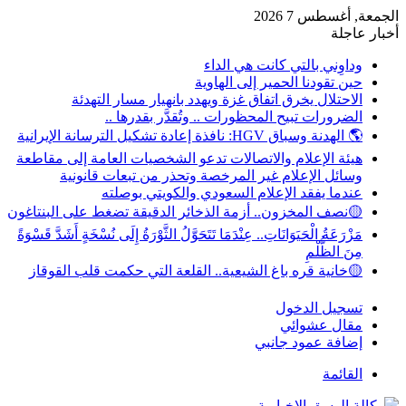
الجمعة, أغسطس 7 2026
أخبار عاجلة
وداوِني بالتي كانت هي الداء
حين تقودنا الحمير إلى الهاوية
الاحتلال يخرق اتفاق غزة ويهدد بانهيار مسار التهدئة
الضرورات تبيح المحظورات .. وتُقدَّر بقدرها ..
🌎 الهدنة وسباق HGV: نافذة إعادة تشكيل الترسانة الإيرانية
هيئة الإعلام والاتصالات تدعو الشخصيات العامة إلى مقاطعة
وسائل الإعلام غير المرخصة وتحذر من تبعات قانونية
عندما يفقد الإعلام السعودي والكويتي بوصلته
🟡نصف المخزون.. أزمة الذخائر الدقيقة تضغط على البنتاغون
مَزْرَعَةُ الْحَيَوَانَاتِ.. عِنْدَمَا تَتَحَوَّلُ الثَّوْرَةُ إِلَى نُسْخَةٍ أَشَدَّ قَسْوَةً
مِنَ الظُّلْمِ
🟡خانية قره باغ الشيعية.. القلعة التي حكمت قلب القوقاز
تسجيل الدخول
مقال عشوائي
إضافة عمود جانبي
القائمة