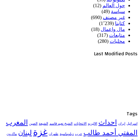
حول العالم
(12)
سياسة
(49)
غير مصنف
(690)
كتابنا
(1٬239)
مال واعمال
(18)
متابعات
(317)
محليات
(280)
Last Modified Posts
Tags
احداث
المغرب
إسرائيل
إيران
الاليزيه
الانتخابات
الشيخ نعيم قاسم
الشيعة
الصين
غزة
المفتي أحمد طالب
لبنان
حرب
دبلوماسية
طهران
ماكرون