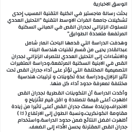
الوسق الاخبارية
بحثت رسالة ماجستير في الكلية التقنية المسيب إحدى
تشكيلات جامعة الفرات الاوسط التقنية “التحليل العددي
للسلوك الزلزالي لجدران القص في المباني السكنية
المرتفعة متعددة الطوابق”
وهدفت الدراسة التي قدمها الباحث انمار شامل
عبدالقادر يحيى من قسم تقنيات هندسة البناء
والانشاءات إلى التحليل العددي للتصرف الزلزالي لجدران
القص في الابنية السكنية المرتفعة،ودراسة المتغيرات
التصميمية المختلفة التي تؤثر على أداء جدران القص تحت
تأثير الزلازل،ودراسة عدة تكوينات و ترتيبات هندسية
مختلفة لمعرفة حدود أداء كل منها.
وأكدت الدراسة أن التكوينات القطرية لجدران القص
اظهرت أعلى قيمة للصلادة و اقل قيم للأنزياح و
الانجراف،وزيادة سمك جدران القص أعلى تاثيرا من زيادة
مقاومة الكونكريت،ونسبة الطول إلى الارتفاع ( ١:١ )
أظهرت افضل النتائج ضمن حدود الدراسة،واستخدام
جدران القص المقترنة يحسن الأداء إلى الضعف.