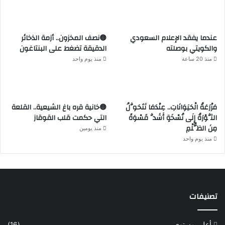
عندما يفقد الإعلام السعودي
🟡نصف المخزون.. أزمة الذخائر
والكويتي بوصلته
الدقيقة تضغط على البنتاغون
منذ 20 ساعة
منذ يوم واحد
مَزْرَعَةُ الْحَيَوَانَاتِ.. عِنْدَمَا تَتَحَوَّلُ
🟡خانية قره باغ الشيعية.. القلعة
الثَّوْرَةُ إِلَى نُسْخَةٍ أَشَدَّ قَسْوَةً
التي حكمت قلب القوقاز
مِنَ الظُّلْمِ
منذ يومين
منذ يوم واحد
تصنيفات
أعلى مستوى
(16)