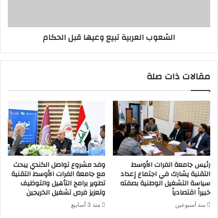
د
ا
ى
ل
ا
ع
الشعوب العربية تبيع وعيها قبل الحكام
ل
ر
ع
ب
ر
ي
ا
ة
مقالات ذات صلة
ق
ت
ت
ب
ز
ي
و
ع
ر
و
ج
ع
ا
ي
م
ه
ع
ا
رئيس جامعة الفرات الأوسط
وفد مشروع تواصل الكندي يبحث
ة
ق
التقنية يشارك في اجتماع إعداد
مع جامعة الفرات الأوسط التقنية
ا
ب
سياسة التشغيل الوطنية بصفته
تطوير برامج التأهيل والتوظيف
ل
ل
خبيراً اقتصادياً
وتعزيز فرص تشغيل الخريجين
ف
ا
منذ أسبوعين
منذ 3 أسابيع
ر
ل