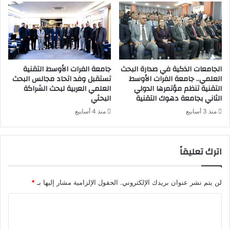
ا
ح
ت
ك
ا
ا
ل
م
أ
و
س
الجامعات الذكية في صدارة البحث
جامعة الفرات الأوسط التقنية
العلمي.. جامعة الفرات الأوسط
تستقبل وفد اتحاد مجالس البحث
ط
التقنية تنظم مؤتمرها الدولي
العلمي العربية لبحث الشراكة
ا
الثاني بجامعة دهوك التقنية
البحثي
ل
ت
منذ 3 أسابيع
منذ 4 أسابيع
ق
ن
ي
اترك تعليقاً
ة
ل
ت
لن يتم نشر عنوان بريدك الإلكتروني.
الحقول الإلزامية مشار إليها بـ
*
ع
ز
ا
ي
ل
ز
آ