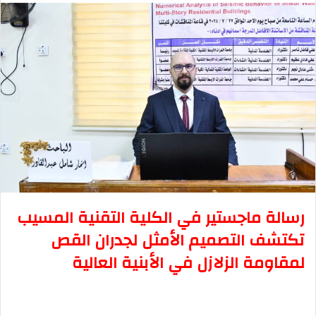
س
ل
ب
ر
ي
د
ا
إ
ل
ك
ت
ر
رسالة ماجستير في الكلية التقنية المسيب
و
تكتشف التصميم الأمثل لجدران القص
ن
ي
لمقاومة الزلازل في الأبنية العالية
ا