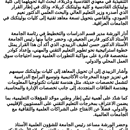
التنفيذية في معهدي القادسية وكربلاء، لبحث آلية تحويلهما إلى كلية
بوليتكنك القادسية و كلية بوليتكنك كربلاء، وذلك في إطار القرار
الذي أصدره وزير التعليم العالي والبحث العلمي الدكتور نعيم
العبودي، والقاضي بتحويل تسعة معاهد تقنية إلى كليات بوليتكنك في
الجامعات العراقية.
أدار الورشة مدير قسم الدراسات والتخطيط في رئاسة الجامعة
الأستاذ الدكتور فارس الجعيفري، وحضر جانباً منها رئيس الجامعة
الأستاذ الدكتور حسن لطيف الزبيدي، الذي أكد أن هذا القرار يمثل
خطوة استراتيجية نحو تطوير التعليم التقني والمهني، وإعداد كوادر
متخصصة قادرة على مواكبة التطورات العلمية وسد احتياجات سوق
العمل المحلي والدولي.
وأشار الزبيدي إلى أن تحويل المعاهد إلى كليات بوليتكنك سيسهم
في تعزيز جودة المخرجات الأكاديمية وتوسيع البرامج الدراسية
لتشمل تخصصات حديثة، مثل هندسة تقنيات تكنولوجيا المعلومات
وهندسة الطاقات المتجددة، إلى جانب تخصصات الإدارة والمحاسبة.
كما شدّد على أهمية تبنّي إطار وطني موحّد للمؤهلات التعليمية، بما
يضمن الاعتراف بمخرجات التعليم التقني على المستويين الإقليمي
والدولي، فضلاً عن الانفتاح على الشراكات العلمية والثقافية مع
الجامعات العالمية.
وحضر الورشة مساعد رئيس الجامعة للشؤون العلمية الأستاذ