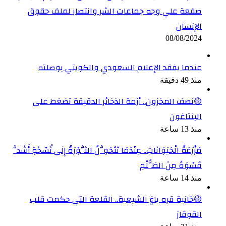
صفعة علي وجه جماعات الشر وانتصار لملف حقوق
الإنسان
08/08/2024
عندما يفقد الإعلام السعودي والكويتي بوصلته
منذ 49 دقيقة
🟡نصف المخزون.. أزمة الذخائر الدقيقة تضغط على
البنتاغون
منذ 13 ساعة
مَزْرَعَةُ الْحَيَوَانَاتِ.. عِنْدَمَا تَتَحَوَّلُ الثَّوْرَةُ إِلَى نُسْخَةٍ أَشَدَّ
قَسْوَةً مِنَ الظُّلْمِ
منذ 14 ساعة
🟡خانية قره باغ الشيعية.. القلعة التي حكمت قلب
القوقاز