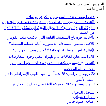
الخميس, أغسطس 6 2026
أخبار عاجلة
عندما يفقد الإعلام السعودي والكويتي بوصلته
🟡نصف المخزون.. أزمة الذخائر الدقيقة تضغط على البنتاغون
مَزْرَعَةُ الْحَيَوَانَاتِ.. عِنْدَمَا تَتَحَوَّلُ الثَّوْرَةُ إِلَى نُسْخَةٍ أَشَدَّ قَسْوَةً
مِنَ الظُّلْمِ
🟡خانية قره باغ الشيعية.. القلعة التي حكمت قلب القوقاز
🟢كيف تتحقق المساءلة الدستورية أمام حصانة السلطة؟
🟢هل تقاس المصلحة الوطنية لا تُقاس بعدد الصواريخ؟
🟢ترامب يعلن اتفاقات… وطهران تنفي وجود المفاوضات
🟢تصريح جونسون يكشف الذعر: 4 فئات محيطة بترامب
تحت طائلة الملاحقة
🌎 ترومان–ترامب: 78 عاماً من نفوذ اللوبي الإسرائيلي داخل
البيت الأبيض
ترامب وسباق 2026: معركة الثقة قبل صناديق الاقتراع
تسجيل الدخول
مقال عشوائي
إضافة عمود جانبي