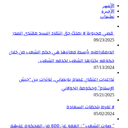
الأشهر
الأخيرة
تعليقات
قصي محبوبة لا يملك حق انتقاد السيد مقتدى الصدر
09/23/2025
الديمقراطيه بأبسط معانيها هي حكم الشعب من خلال
حكومه يختارها الشعب لخدمه الشعب .
07/13/2024
تداعيات اعتقال عصام بويضاني.. توترات بين “جيش
الإسلام” وحكومة الجولاني
05/21/2025
لا تفرط بلحظات السعادة
05/02/2024
” صوت الشعب ” : العفو عن 600 من المحكوم عليهم