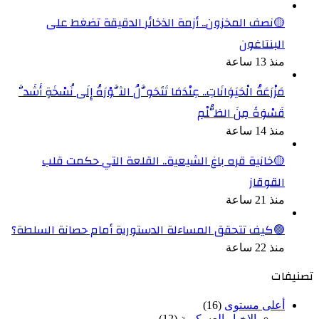
🟡نصف المخزون.. أزمة الذخائر الدقيقة تضغط على
البنتاغون
منذ 13 ساعة
مَزْرَعَةُ الْحَيَوَانَاتِ.. عِنْدَمَا تَتَحَوَّلُ الثَّوْرَةُ إِلَى نُسْخَةٍ أَشَدَّ
قَسْوَةً مِنَ الظُّلْمِ
منذ 14 ساعة
🟡خانية قره باغ الشيعية.. القلعة التي حكمت قلب
القوقاز
منذ 21 ساعة
🟢كيف تتحقق المساءلة الدستورية أمام حصانة السلطة؟
منذ 22 ساعة
تصنيفات
أعلى مستوى
(16)
الاخبار العسكرية
(12)