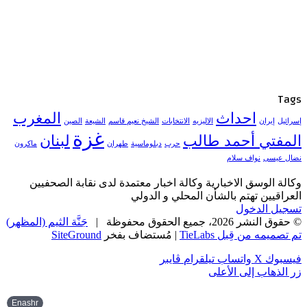
Tags
احداث
المغرب
إسرائيل
إيران
الاليزيه
الانتخابات
الشيخ نعيم قاسم
الشيعة
الصين
غزة
المفتي أحمد طالب
لبنان
حرب
دبلوماسية
طهران
ماكرون
نضال عيسى
نواف سلام
وكالة الوسق الاخبارية وكالة اخبار معتمدة لدى نقابة الصحفيين
العراقيين تهتم بالشأن المحلي و الدولي
تسجيل الدخول
© حقوق النشر 2026، جميع الحقوق محفوظة |
جَنَّة الثيم (المظهر)
تم تصميمه من قِبل TieLabs
| مُستضاف بفخر
SiteGround
فيسبوك
‫X
واتساب
تيلقرام
ڤايبر
زر الذهاب إلى الأعلى
Enashr