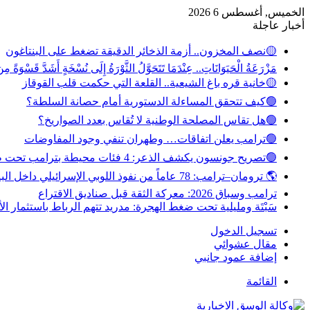
الخميس, أغسطس 6 2026
أخبار عاجلة
🟡نصف المخزون.. أزمة الذخائر الدقيقة تضغط على البنتاغون
مَزْرَعَةُ الْحَيَوَانَاتِ.. عِنْدَمَا تَتَحَوَّلُ الثَّوْرَةُ إِلَى نُسْخَةٍ أَشَدَّ قَسْوَةً مِن
🟡خانية قره باغ الشيعية.. القلعة التي حكمت قلب القوقاز
🟢كيف تتحقق المساءلة الدستورية أمام حصانة السلطة؟
🟢هل تقاس المصلحة الوطنية لا تُقاس بعدد الصواريخ؟
🟢ترامب يعلن اتفاقات… وطهران تنفي وجود المفاوضات
🟢تصريح جونسون يكشف الذعر: 4 فئات محيطة بترامب تحت طائلة الملاحقة
🌎 ترومان–ترامب: 78 عاماً من نفوذ اللوبي الإسرائيلي داخل البيت الأبيض
ترامب وسباق 2026: معركة الثقة قبل صناديق الاقتراع
سَبْتَة ومليلية تحت ضغط الهجرة: مدريد تتهم الرباط باستثمار ال
تسجيل الدخول
مقال عشوائي
إضافة عمود جانبي
القائمة