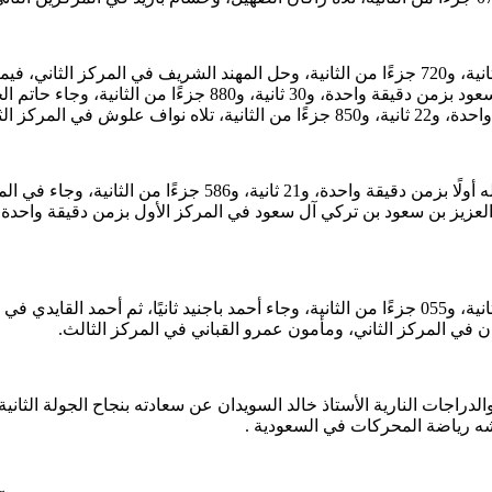
تصدرها صاحب السمو الملكي الأمير سلطان بن تركي بن سلطان آل س
وفي فئة G5 استطاع سلطان حمدي من انتزاع المركز الأول بعد وصول
دراجات النارية الأستاذ خالد السويدان عن سعادته بنجاح الجولة الثانية 
شه رياضة المحركات في السعودية .