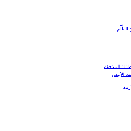
َ الظُّلْمِ
أزمة