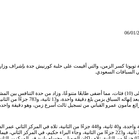
06/01/
تويوتا كسر الزمن، والتي أقيمت على حلبة كورنيش جدة بإشراف وزارة ا
ي السباقات السعودي.
شهدت الجولة الثانية مشاركة (112 ) متسابقًا ومتسابقة، تم تصنيفهم إلى (10) فئات، مما أضفى طابعًا 
القباني من تسجيل أسرع زمن، ليتوج بال