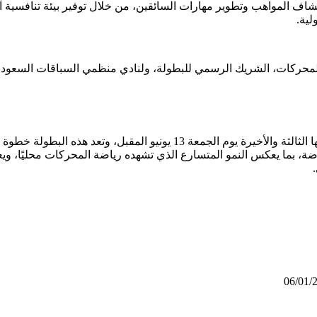
كتشاف المواهب وتطوير مهارات السائقين، من خلال توفير بيئة تنافسي
لية.
المحركات، الشريك الرسمي للبطولة، ولنادي منظمي السباقات السعودي
هذا وتختتم منافسات بطولة السعودية تويوتا كسر الزمن بانطلاق جولتها الثال
، بما يعكس النمو المتسارع الذي تشهده رياضة المحركات محليًا، ويعز
06/01/