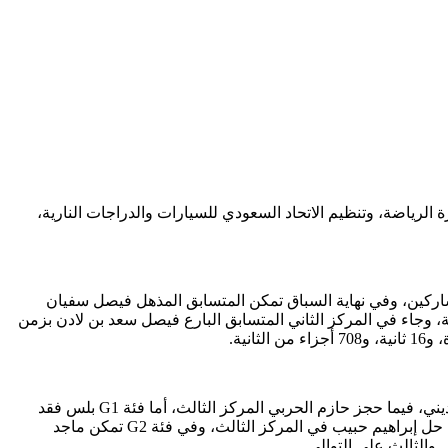
لرياضة، وتنظيم الاتحاد السعودي للسيارات والدراجات النارية،
متنوعًا، وزاد من حدة التنافس بين المشاركين، وفي نهاية السباق تمكن المتسابق المذهل فيصل سفيان
مركز الأول في الترتيب العام بعد إنهائه السباق بزمن بلغ دقيقة واحدة، و13 ثانية، و783 جزءًا من الثانية، وجاء في المركز الثاني المتسابق البارع فيصل سعد بن لادن بزمن
وفي فئة G1 حقق المتسابق عبدالكريم ريس المركز الأول بزمن دقيقة واحدة، و40 ثانية، و448 جزءًا من الثانية، تلاه في المركز الثاني عمر الديني، فيما حجز حازم الحربي المركز الثالث، أما فئة G1 بلس فقد
حقق فيها السائق أبي وائل ظفر، المركز الأول بزمن دقيقة واحدة، و37 ثانية، و223 جزءًا من الثانية، وجاء البراء حكيم، في المركز الثاني، فيما حل إبراهيم حبيب في المركز الثالث، وفي فئة G2 تمكن ماجد