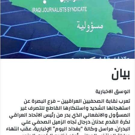
ر
ي
د
ا
إ
ل
ك
ت
ر
بيان
و
ن
ي
الوسق الاخبارية
ا
تعرب نقابة الصحفيين العراقيين – فرع البصرة عن
استهجانها الشديد واستنكارها القاطع للتصرف غير
المسؤول والانفعالي الذي بدر من رئيس الاتحاد العراقي
لكرة القدم عدنان درجال تجاه الزميل الصحفي علي
البدران، مراسل وكالة “بغداد اليوم” الإخبارية، عقب انتهاء