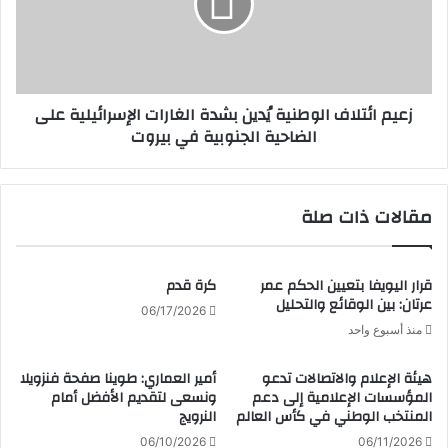
و
ا
ل
ئ
ي
ت
ن
ل
ف
ا
زعيم ائتلاف الوطنية يُدين بشدة الغارات الإسرائيلية على
ي
ف
الضاحية الجنوبية في بيروت
ا
ا
ق
ل
ل
و
ي
ط
مقالات ذات صلة
م
ن
ك
ي
ر
ة
د
يُ
قرار اليويفا بتعيين الحكم عمر
كرة قدم
س
عرتان: بين الوقائع والتحليل
د
06/17/2026
ت
ي
منذ أسبوع واحد
ا
ن
ن
ب
هيئة الإعلام والاتصالات تدعو
أمير العماري: طوينا صفحة فنزويلا
ب
ش
المؤسسات الإعلامية إلى دعم
ونسعى لتقديم الأفضل أمام
ل
د
المنتخب الوطني في كأس العالم
النرويج
غ
ة
06/10/2026
06/11/2026
ة