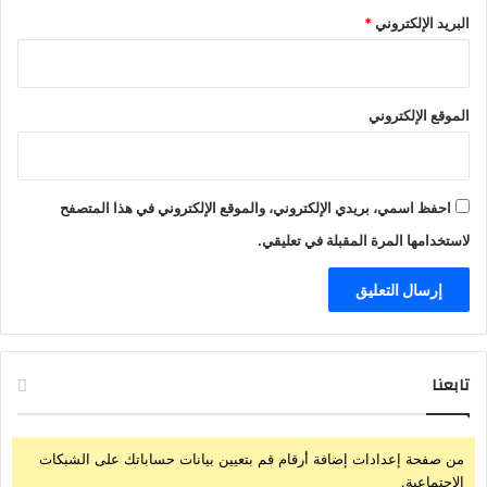
م
ل
البريد الإلكتروني
*
ص
ض
ل
ا
ح
ح
ة
ي
الموقع الإلكتروني
ا
ة
ل
ا
ج
ل
م
ج
احفظ اسمي، بريدي الإلكتروني، والموقع الإلكتروني في هذا المتصفح
ي
ن
لاستخدامها المرة المقبلة في تعليقي.
ع
و
.
ب
ي
ة
ف
ي
تابعنا
ب
ي
ر
و
من صفحة إعدادات إضافة أرقام قم بتعيين بيانات حساباتك على الشبكات
ت
الإجتماعية.