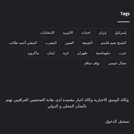
Tags
إسرائيل
إيران
احداث
الاليزيه
الانتخابات
الشيخ نعيم قاسم
الشيعة
الصين
المغرب
المفتي أحمد طالب
حرب
دبلوماسية
طهران
غزة
لبنان
ماكرون
نضال عيسى
نواف سلام
وكالة الوسق الاخبارية وكالة اخبار معتمدة لدى نقابة الصحفيين العراقيين تهتم
بالشأن المحلي و الدولي
تسجيل الدخول