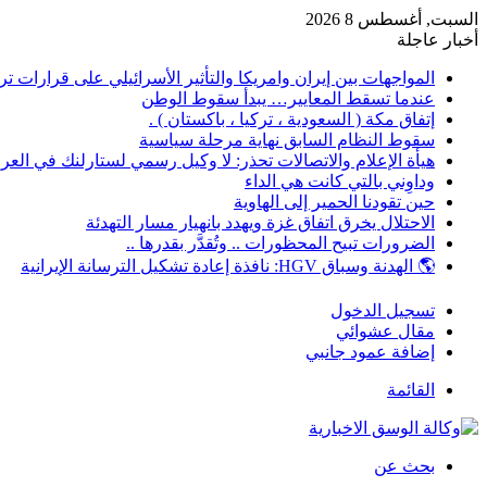
السبت, أغسطس 8 2026
أخبار عاجلة
المواجهات بين إيران وامريكا والتأثير الأسرائيلي على قرارات 
عندما تسقط المعايير… يبدأ سقوط الوطن
إتفاق مكة ( السعودية ، تركيا ، باكستان ) .
سقوط النظام السابق نهاية مرحلة سياسية
هيأة الإعلام والاتصالات تحذر: لا وكيل رسمي لستارلنك في العرا
وداوِني بالتي كانت هي الداء
حين تقودنا الحمير إلى الهاوية
الاحتلال يخرق اتفاق غزة ويهدد بانهيار مسار التهدئة
الضرورات تبيح المحظورات .. وتُقدَّر بقدرها ..
🌎 الهدنة وسباق HGV: نافذة إعادة تشكيل الترسانة الإيرانية
تسجيل الدخول
مقال عشوائي
إضافة عمود جانبي
القائمة
بحث عن