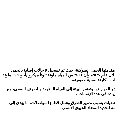
التقارير الدولية تحذر من ارتفاع خطير في نسب تلوث المياه في قطاع غزة ما أسهم بشكل مباشر في انتشار الأوبئة والأمراض المعدية، وفي مقدمتها الحمى الشوكية، حيث تم تسجيل 9 حالات إصابة بالحمى
الشوكية بين الأطفال منذ بداية الشهر الجاري، وإن 57% من المياه التي يشربها أطفال غزة غير صالحة للشرب، وفق نتائج فحوصات أُجريت خلال عام 2025، وأن 21% من المياه ملوثة تلوثاً ميكروبياً، و36% ملوثة
 القوارض، وتفتقر البيئة إلى المياه النظيفة والصرف الصحي، مع
ادة في عدد الإصابات .
ستشفيات بسبب تدمير الطرق وشلل قطاع المواصلات، ما يؤدي إلى
لتحديد المضاد الحيوي الأنسب .