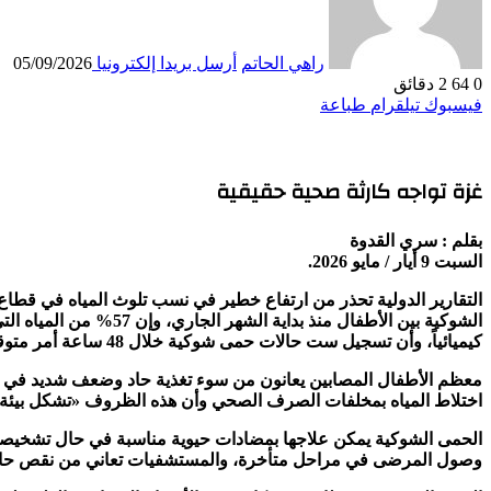
راهي الحاتم
أرسل بريدا إلكترونيا
05/09/2026
0
64
2 دقائق
فيسبوك
تيلقرام
طباعة
غزة تواجه كارثة صحية حقيقية
بقلم : سري القدوة
السبت 9 أيار / مايو 2026.
كيميائياً، وأن تسجيل ست حالات حمى شوكية خلال 48 ساعة أمر متوقع في ظل الأوضاع الصحية والبيئية المتدهورة، محذراً من أن القطاع يواجه «كارثة صحية حقيقية».
معظم الأطفال المصابين يعانون من سوء تغذية حاد وضعف شديد في جها
اختلاط المياه بمخلفات الصرف الصحي وأن هذه الظروف «تشكل بيئة مثال
الحمى الشوكية يمكن علاجها بمضادات حيوية مناسبة في حال تشخيصها
وصول المرضى في مراحل متأخرة، والمستشفيات تعاني من نقص حاد في 