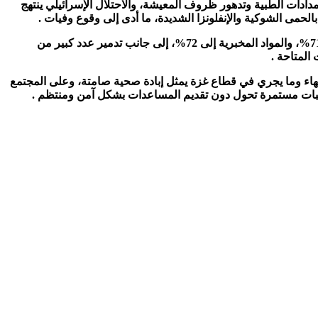
مدادات الطبية وتدهور ظروف المعيشة، والاحتلال الإسرائيلي ينتهج
لحمى الشوكية والإنفلونزا الشديدة، ما أدى إلى وقوع وفيات .
وفقا لتقارير إعلامية يعاني القطاع الصحي من نقص الأدوية الأساسية بلغ نحو 52%، في حين وصلت نسبة العجز في المستهلكات الطبية إلى 71%، والمواد المخبرية إلى 72%، إلى جانب تدمير عدد كبير من
المتاحة .
هاء وما يجري في قطاع غزة يمثل إبادة صحية صامتة، وعلى المجتمع
 عقبات مستمرة تحول دون تقديم المساعدات بشكل آمن ومنتظم .