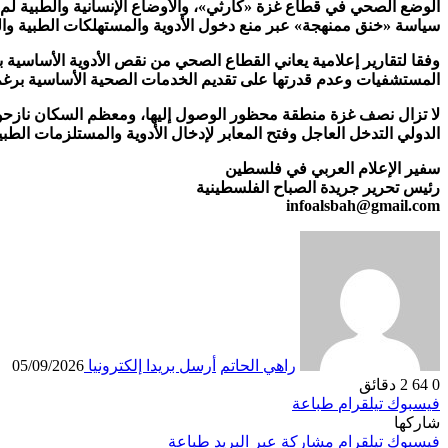
الوضع الصحي في قطاع غزة «كارثي»، والأوضاع الإنسانية والطبية لم تش
سياسة «خنق ممنهجة» عبر منع دخول الأدوية والمستهلكات الطبية والفح
المستشفيات وعدم قدرتها على تقديم الخدمات الصحية الأساسية برغم و
لا تزال نصف غزة منطقة محظور الوصول إليها، ومعظم السكان نازحون
الدولي التدخل العاجل وفتح المعابر لإدخال الأدوية والمستلزمات ا
سفير الإعلام العربي في فلسطين
رئيس تحرير جريدة الصباح الفلسطينية
infoalsbah@gmail.com
راهي الحاتم
أرسل بريدا إلكترونيا
05/09/2026
0
64
2 دقائق
فيسبوك
تيلقرام
طباعة
شاركها
فيسبوك
تيلقرام
مشاركة عبر البريد
طباعة