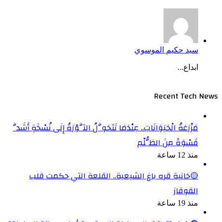
سيد حكيم الموسوي
ابداع...
Recent Tech News
مَزْرَعَةُ الْحَيَوَانَاتِ.. عِنْدَمَا تَتَحَوَّلُ الثَّوْرَةُ إِلَى نُسْخَةٍ أَشَدَّ
قَسْوَةً مِنَ الظُّلْمِ
منذ 12 ساعة
🟡خانية قره باغ الشيعية.. القلعة التي حكمت قلب
القوقاز
منذ 19 ساعة