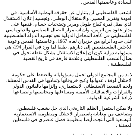
السيادة وعاصمتها القدس .
الشعب الفلسطيني لن يتنازل عن حقوقه الوطنية الأساسية، في
العودة وتقرير المصير، والاستقلال الوطني، وتجسيد إعلان الاستقلال
الذي يمثل ثمرة كفاح طويل ومرير وتضحيات جسام، قدمها على
مدار عقود من الزمن، وان استمرار النضال السياسي والدبلوماسي
الفلسطيني في كافة المحافل الدولية نحو تجسيد الدولة الفلسطينية
على حدود الرابع من حزيران لعام 1967، وعاصمتها القدس وعودة
اللاجئين الفلسطينيين إلى ديارهم، طبقا لما ورد في القرار 194، هي
مسؤولية دولية كون ان إعلان الاستقلال يشكل نقطة تحول في
نضال الشعب الفلسطيني وعلامة فارقة في تاريخ القضية
الفلسطينية .
لا بد من المجتمع الدولي تحمل مسؤولياته والضغط على حكومة
الاحتلال لوقف عدوانها وكبح خروقاتها وتماديها في القدس المحتلة،
ولجم التصعيد الاستيطاني الاستعماري، وإلزامها بالقانون الدولي
والقرارات والاتفاقيات الأممية ومساءلتها ومحاسبتها وانصياعها
لإرادة الشرعية الدولية .
ولا يمكن استمرار الظلم التاريخي الذي حل بشعب فلسطين،
وتضاعف من معاناته باستمرار الاحتلال ومنظومته الاستعمارية
التوسعية التي أنتجت أيضا منظومة فصل عنصري في فلسطين
المحتلة .