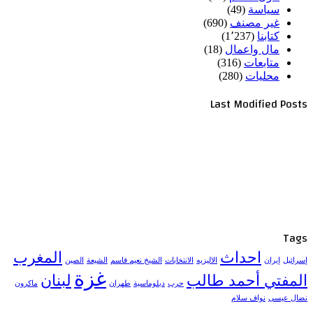
سياسة
(49)
غير مصنف
(690)
كتابنا
(1٬237)
مال واعمال
(18)
متابعات
(316)
محليات
(280)
Last Modified Posts
Tags
احداث
المغرب
إسرائيل
إيران
الاليزيه
الانتخابات
الشيخ نعيم قاسم
الشيعة
الصين
غزة
المفتي أحمد طالب
لبنان
حرب
دبلوماسية
طهران
ماكرون
نضال عيسى
نواف سلام