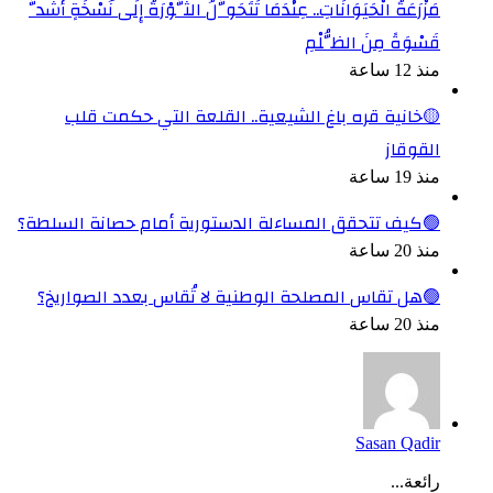
مَزْرَعَةُ الْحَيَوَانَاتِ.. عِنْدَمَا تَتَحَوَّلُ الثَّوْرَةُ إِلَى نُسْخَةٍ أَشَدَّ
قَسْوَةً مِنَ الظُّلْمِ
منذ 12 ساعة
🟡خانية قره باغ الشيعية.. القلعة التي حكمت قلب
القوقاز
منذ 19 ساعة
🟢كيف تتحقق المساءلة الدستورية أمام حصانة السلطة؟
منذ 20 ساعة
🟢هل تقاس المصلحة الوطنية لا تُقاس بعدد الصواريخ؟
منذ 20 ساعة
Sasan Qadir
رائعة...