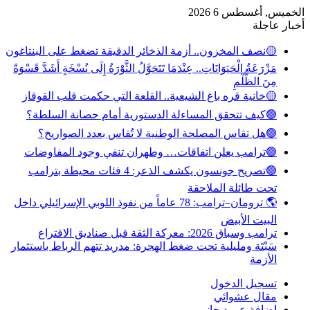
الخميس, أغسطس 6 2026
أخبار عاجلة
🟡نصف المخزون.. أزمة الذخائر الدقيقة تضغط على البنتاغون
مَزْرَعَةُ الْحَيَوَانَاتِ.. عِنْدَمَا تَتَحَوَّلُ الثَّوْرَةُ إِلَى نُسْخَةٍ أَشَدَّ قَسْوَةً
مِنَ الظُّلْمِ
🟡خانية قره باغ الشيعية.. القلعة التي حكمت قلب القوقاز
🟢كيف تتحقق المساءلة الدستورية أمام حصانة السلطة؟
🟢هل تقاس المصلحة الوطنية لا تُقاس بعدد الصواريخ؟
🟢ترامب يعلن اتفاقات… وطهران تنفي وجود المفاوضات
🟢تصريح جونسون يكشف الذعر: 4 فئات محيطة بترامب
تحت طائلة الملاحقة
🌎 ترومان–ترامب: 78 عاماً من نفوذ اللوبي الإسرائيلي داخل
البيت الأبيض
ترامب وسباق 2026: معركة الثقة قبل صناديق الاقتراع
سَبْتَة ومليلية تحت ضغط الهجرة: مدريد تتهم الرباط باستثمار
الأزمة
تسجيل الدخول
مقال عشوائي
إضافة عمود جانبي