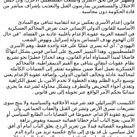
الاحتلال والمستعمرين يمارسون القتل والتعذيب بإشراف مباشر من
قادة الحكومة دون محاسبة .
قانون إعدام الأسرى يعكس نزعة انتقامية تتنافى مع المبادئ
الأساسية للقانون الدولي الإنساني حيث تفرض المحاكم العسكرية
في الضفة الغربية عقوبة الإعدام بأغلبية عادية من القضاة، “في حال
كان الهجوم بهدف المساس بدولة إسرائيل ونهوض الشعب
اليهودي”، أي أنه يسري عمليًا على فئة واحدة فقط، وهم الأسرى
الفلسطينيون، وهذا التمييز الصريح على أساس قومي يشكل انتهاكًا
فاضحًا لمبدأ المساواة أمام القانون، ويعد انحدارًا خطيرًا نحو تشريع
نظام عقوبات انتقائي يتنافى مع القيم الديمقراطية، فالمحاكم
العسكرية تعمل أصلًا ضمن منظومة تفتقر إلى الضمانات الكاملة
لمحاكمة عادلة وتخالف القانون الدولي، وإضافة عقوبة الإعدام يعني
توسيع دائرة الظلم وهذه الخطوة لا تخدم الأمن، بل تعمق الكراهية
وتغذي أجواء التحريض والتطرف وتشكل محاولة لشرعنة ما يجري
ميدانيًا بحكم الأمر الواقع عبر تحويله إلى نص قانوني .
الكنيست الإسرائيلي فقد شرعيته الأخلاقية والسياسية ولا ينتج سوى
تشريعات تسرق الأرض وتشرعن القتل والعقاب الجماعي، وأن
تشريع عقوبة الإعدام، خصوصًا في القضايا ذات الطابع السياسي أو
الأمني، يفتح الباب أمام خطايا قضائية جسيمة ويقوض نزاهة
المنظومة القضائية فبدلًا من تعزيز الردع، يغلق الباب أمام أي أفق
لحل سياسي، بل قد يؤدي إلى نتائج عكسية تزيد من دائرة الدم