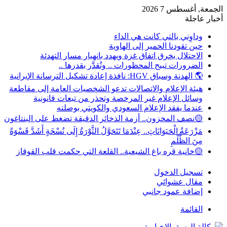
الجمعة, أغسطس 7 2026
أخبار عاجلة
وداوِني بالتي كانت هي الداء
حين تقودنا الحمير إلى الهاوية
الاحتلال يخرق اتفاق غزة ويهدد بانهيار مسار التهدئة
الضرورات تبيح المحظورات .. وتُقدَّر بقدرها ..
🌎 الهدنة وسباق HGV: نافذة إعادة تشكيل الترسانة الإيرانية
هيئة الإعلام والاتصالات تدعو الشخصيات العامة إلى مقاطعة
وسائل الإعلام غير المرخصة وتحذر من تبعات قانونية
عندما يفقد الإعلام السعودي والكويتي بوصلته
🟡نصف المخزون.. أزمة الذخائر الدقيقة تضغط على البنتاغون
مَزْرَعَةُ الْحَيَوَانَاتِ.. عِنْدَمَا تَتَحَوَّلُ الثَّوْرَةُ إِلَى نُسْخَةٍ أَشَدَّ قَسْوَةً
مِنَ الظُّلْمِ
🟡خانية قره باغ الشيعية.. القلعة التي حكمت قلب القوقاز
تسجيل الدخول
مقال عشوائي
إضافة عمود جانبي
القائمة