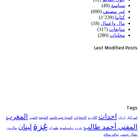
سياسة
(49)
غير مصنف
(690)
كتابنا
(1٬239)
مال واعمال
(18)
متابعات
(317)
محليات
(280)
Last Modified Posts
Tags
احداث
المغرب
إسرائيل
إيران
الاليزيه
الانتخابات
الشيخ نعيم قاسم
الشيعة
الصين
غزة
المفتي أحمد طالب
لبنان
حرب
دبلوماسية
طهران
ماكرون
نضال عيسى
نواف سلام