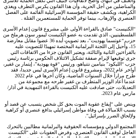
والعنف في انتهاك واضح لاتفاقيات جنيف التي تكفل الحماية للأسرى
والمناضلين من أجل الحرية، وأن هذا القانون يكرس التطرف ويغذي
الكراهية، ويكشف حقيقة المؤسسة الإسرائيلية القائمة على الفصل
العنصري والإرهاب، بينما توفر الحماية للمستعمرين القتلة .
“الكنيست” صادق بالقراءة الأولى على مشروع قانون إعدام الأسرى
الفلسطينيين، الذي تقدمت به عضو الكنيست ليمور سون هرملخ من
حزب “عوتسما يهوديت”، بعد تصويتٍ أيده 36 عضوا مقابل معارضة
15، وأُحيل إلى اللجنة البرلمانية المختصة تمهيدًا للتصويت عليه
بالقراءتين الثانية والثالثة، ويعتبر القانون جزءا من الاتفاقات التي
جرى توقيعها لإبرام صفقة تشكيل الائتلاف الحكومي برئاسة رئيس
حزب “الليكود” بنيامين نتنياهو، ورئيس “قوة يهودية”، إيتمار بن غفير،
أواخر عام 2022، ومشروع قانون إعدام الأسرى ليس جديدا، فقد
طرح مراراً خلال السنوات الماضية، وكان آخرها في عام 2022
عندما أعاد الوزير المتطرف بن غفير طرحه مع مجموعة من
التعديلات، حتى صادقت عليه الكنيست بالقراءة التمهيدية في آذار/
مارس عام 2023.
وينص على “إيقاع عقوبة الموت بحق كل شخص يتسبب عن قصد أو
بسبب اللامبالاة في وفاة مواطن إسرائيلي بدافع عنصري أو كراهية
ولإلحاق الضرر بإسرائيل”.
المجتمع الدولي ومؤسساته الحقوقية والبرلمانية مطالبين بالتحرك
العاجل لوقف القانون العنصري، وفرض العقوبات على “الكنيست