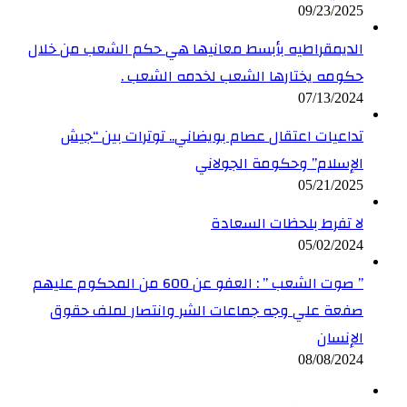
09/23/2025
الديمقراطيه بأبسط معانيها هي حكم الشعب من خلال
حكومه يختارها الشعب لخدمه الشعب .
07/13/2024
تداعيات اعتقال عصام بويضاني.. توترات بين “جيش
الإسلام” وحكومة الجولاني
05/21/2025
لا تفرط بلحظات السعادة
05/02/2024
” صوت الشعب ” : العفو عن 600 من المحكوم عليهم
صفعة علي وجه جماعات الشر وانتصار لملف حقوق
الإنسان
08/08/2024