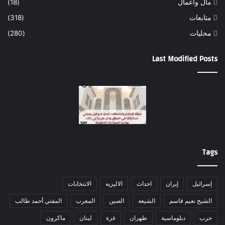
مال واعمال
(18)
متابعات
(318)
محليات
(280)
Last Modified Posts
Tags
إسرائيل
إيران
احداث
الاليزيه
الانتخابات
الشيخ نعيم قاسم
الشيعة
الصين
المغرب
المفتي أحمد طالب
حرب
دبلوماسية
طهران
غزة
لبنان
ماكرون