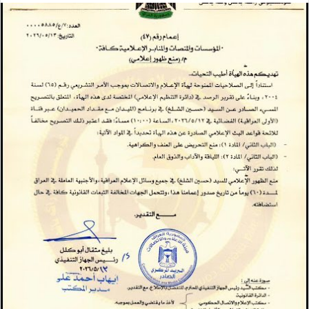
س
ل
ب
ر
ي
د
ا
إ
ل
ك
ت
ر
و
ن
ي
ا