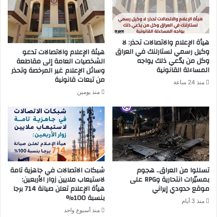
ة
ف
.
ل
.
ه
م
و
هيأة الإعلام والاتصالات تحذر: لا
ن
ي
وكيل رسمي لستارلنك في العراق
هيئة الإعلام والاتصالات تدعو
ع
ت
وكل من يدّعي ذلك يواجه
الشخصيات العامة إلى مقاطعة
ا
ه
المساءلة القانونية
وسائل الإعلام غير المرخصة وتحذر
ل
و
من تبعات قانونية
منذ 24 ساعة
ظ
ل
منذ يومين
ه
ل
و
و
ر
ض
ا
ع
ل
ا
إ
ل
ع
ت
تسللوا من العراق.. هجوم
شبكات الاتصالات في جاهزية تامة
ل
ا
بمسيّرات انتحارية وRPG على
لاستيعاب ملايين زوار الأربعين:
ا
ر
موقع حدودي إيراني
هيأة الإعلام تعلن صيانة 714 برجا
م
ي
بنسبة 100%
ي
خ
منذ 3 أيام
ل
ي
منذ أسبوع واحد