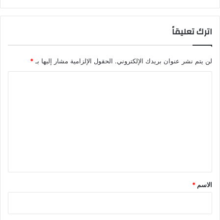
ف
ر
ي
اترك تعليقاً
د
م
ج
لن يتم نشر عنوان بريدك الإلكتروني.
الحقول الإلزامية مشار إليها بـ
*
ي
د
ا
3
ل
0
ي
ت
و
ع
م
ا
ل
ي
ق
*
الاسم
*