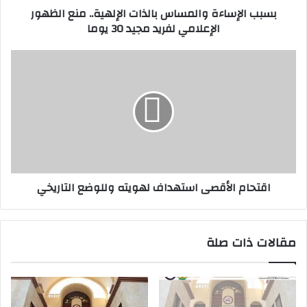
بسبب الإساءة والمساس بالذات الإلهية.. منع الظهور
و
ء
الإعلامي لفريد مجيد 30 يوما
ن
ة
ي
و
ا
ا
ل
ق
م
ت
س
ح
ا
ا
س
م
ب
ا
ا
ل
ل
أ
اقتحام الأقصى استهداف لهويته وللوضع التاريخي
ذ
ق
ا
ص
ت
ى
ا
ا
مقالات ذات صلة
ل
س
إ
ت
ل
ه
ه
د
ي
ا