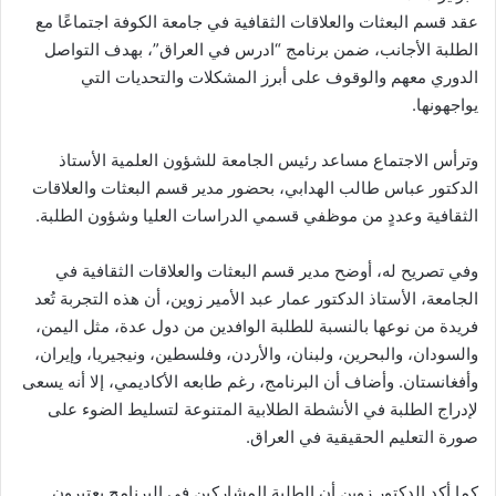
د
عقد قسم البعثات والعلاقات الثقافية في جامعة الكوفة اجتماعًا مع
ا
الطلبة الأجانب، ضمن برنامج “ادرس في العراق”، بهدف التواصل
إ
الدوري معهم والوقوف على أبرز المشكلات والتحديات التي
ل
يواجهونها.
ك
ت
وترأس الاجتماع مساعد رئيس الجامعة للشؤون العلمية الأستاذ
ر
الدكتور عباس طالب الهدابي، بحضور مدير قسم البعثات والعلاقات
و
الثقافية وعددٍ من موظفي قسمي الدراسات العليا وشؤون الطلبة.
ن
ي
وفي تصريح له، أوضح مدير قسم البعثات والعلاقات الثقافية في
ا
الجامعة، الأستاذ الدكتور عمار عبد الأمير زوين، أن هذه التجربة تُعد
فريدة من نوعها بالنسبة للطلبة الوافدين من دول عدة، مثل اليمن،
والسودان، والبحرين، ولبنان، والأردن، وفلسطين، ونيجيريا، وإيران،
وأفغانستان. وأضاف أن البرنامج، رغم طابعه الأكاديمي، إلا أنه يسعى
لإدراج الطلبة في الأنشطة الطلابية المتنوعة لتسليط الضوء على
صورة التعليم الحقيقية في العراق.
كما أكد الدكتور زوين أن الطلبة المشاركين في البرنامج يعتبرون