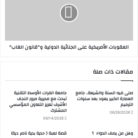
ع
ق
و
ب
ا
ت
ا
العقوبات الأمريكية على الجنائية الدولية و"قانون الغاب"
ل
أ
م
ر
مقالات ذات صلة
ي
ك
ي
صلى فيه السنة والشيعة.. جامع
جامعة الفرات الأوسط التقنية
ة
العمارة الكبير يعود بعد سنوات
تبحث مع مديرية مرور النجف
ع
الترميم
الأشرف تعزيز التعاون المؤسسي
ل
المشترك
ى
06/26/2026
ا
06/14/2026
ل
ج
وهل من يصف الدواء ؟
قصة لعبة ( حدية بدية ناصر دية)
ن