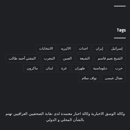
Tags
إسرائيل
إيران
احداث
الاليزيه
الانتخابات
الشيخ نعيم قاسم
الشيعة
الصين
المغرب
المفتي أحمد طالب
حرب
دبلوماسية
طهران
غزة
لبنان
ماكرون
نضال عيسى
نواف سلام
وكالة الوسق الاخبارية وكالة اخبار معتمدة لدى نقابة الصحفيين العراقيين تهتم
بالشأن المحلي و الدولي