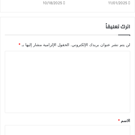
10/18/2025
11/01/2025
ا
ئ
ي
ة
اترك تعليقاً
ا
ل
د
لن يتم نشر عنوان بريدك الإلكتروني.
الحقول الإلزامية مشار إليها بـ
*
و
ا
ل
ي
ل
ة
ت
و
"
ع
ق
ل
ا
ن
ي
و
ق
ن
*
ا
الاسم
*
ل
غ