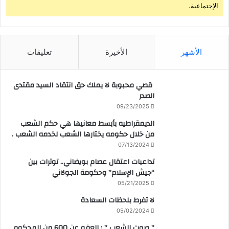
الإجتماعية.
الأشهر
الأخيرة
تعليقات
قصي محبوبة لا يملك حق انتقاد السيد مقتدى
الصدر
09/23/2025
الديمقراطيه بأبسط معانيها هي حكم الشعب
من خلال حكومه يختارها الشعب لخدمه الشعب .
07/13/2024
تداعيات اعتقال عصام بويضاني.. توترات بين
“جيش الإسلام” وحكومة الجولاني
05/21/2025
لا تفرط بلحظات السعادة
05/02/2024
” صوت الشعب ” : العفو عن 600 من المحكوم